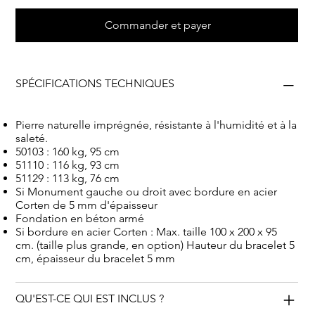
durable à vos proches avec un morceau d'histoire
naturelle. De plus, ces objets en bois pétrifié
Commander et payer
constituent un investissement précieux pour l'avenir en
raison des licences d'inhumation limitées,
généralement pas supérieures à 20 ans. Après cette
SPÉCIFICATIONS TECHNIQUES
période, contrairement aux monuments funéraires
traditionnels, ils peuvent être joliment placés dans des
jardins privés en guise de rappel respectueux.
Pierre naturelle imprégnée, résistante à l'humidité et à la
saleté.
50103 : 160 kg, 95 cm
51110 : 116 kg, 93 cm
51129 : 113 kg, 76 cm
Si Monument gauche ou droit avec bordure en acier
Corten de 5 mm d'épaisseur
Fondation en béton armé
Si bordure en acier Corten : Max. taille 100 x 200 x 95
cm. (taille plus grande, en option) Hauteur du bracelet 5
cm, épaisseur du bracelet 5 mm
QU'EST-CE QUI EST INCLUS ?