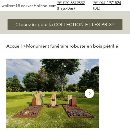
☏ 020 3379532
☏ 047 1971524
✉
welkom@LoekvanHolland.com
(Pays-Bas)
(BE)
Cliquez ici pour la COLLECTION ET LES PRIX
Accueil
>
Monument funéraire robuste en bois pétrifié