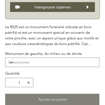
Videogesprek inplannen
Le RS25 est un monument funéraire robuste en bois
pétrifié et est un monument spécial en souvenir de
votre proche, avec un aspect unique grâce aux motifs et
aux couleurs caractéristiques du bois pétrifié. Ces
pierres vivaient comme des arbres il y a 20 millions
Monument de gauche, du milieu ou de droite
d’années et étaient lentement déformées par les
minéraux qui remplaçaient peu à peu le bois. Vous
pouvez être assuré qu'il n'y a pas deux pierres
identiques, ce qui fait des pierres tombales un
Quantité
hommage vraiment unique à votre bien-aimé. Avec des
hauteurs de (gauche) 95 cm, (milieu) 93 cm et (droite) 76
cm, ces pierres forment un souvenir impressionnant et
honorable de vos proches. Choisissez un monument
Ajouter au panier
funéraire en bois pétrifié et rendez un hommage