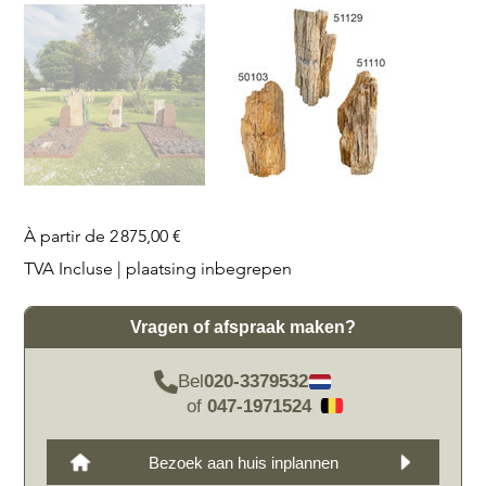
Prix
À partir de
2 875,00 €
TVA Incluse
|
plaatsing inbegrepen
Vragen of afspraak maken?
Bel
020-3379532
of
047-1971524
Bezoek aan huis inplannen