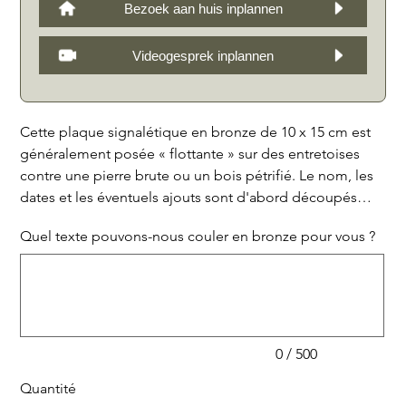
Bezoek aan huis inplannen
Videogesprek inplannen
Cette plaque signalétique en bronze de 10 x 15 cm est
généralement posée « flottante » sur des entretoises
contre une pierre brute ou un bois pétrifié. Le nom, les
dates et les éventuels ajouts sont d'abord découpés
dans de la cire, après quoi le tout est coulé en bronze et
Quel texte pouvons-nous couler en bronze pour vous ?
patiné. La couleur marron foncé se marie
Jusqu'à
particulièrement bien avec la plupart des pierres.
500
caractères.
0 / 500
Quantité