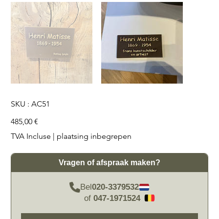
SKU
SKU :
AC51
AC51
Prix
485,00 €
TVA Incluse
|
plaatsing inbegrepen
Vragen of afspraak maken?
Bel
020-3379532
of
047-1971524