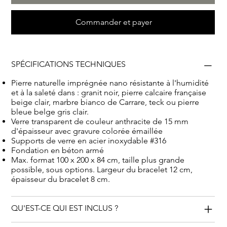
faire de haute qualité, ce monument funéraire a été
Commander et payer
soigneusement conçu et fabriqué pour un souvenir
durable de votre bien-aimé. Que ce monument serve de
bel hommage à leur vie et à leurs souvenirs, tout en
donnant un aspect unique et particulier au cimetière.
SPÉCIFICATIONS TECHNIQUES
Pierre naturelle imprégnée nano résistante à l'humidité
et à la saleté dans : granit noir, pierre calcaire française
beige clair, marbre bianco de Carrare, teck ou pierre
bleue belge gris clair.
Verre transparent de couleur anthracite de 15 mm
d'épaisseur avec gravure colorée émaillée
Supports de verre en acier inoxydable #316
Fondation en béton armé
Max. format 100 x 200 x 84 cm, taille plus grande
possible, sous options. Largeur du bracelet 12 cm,
épaisseur du bracelet 8 cm.
QU'EST-CE QUI EST INCLUS ?