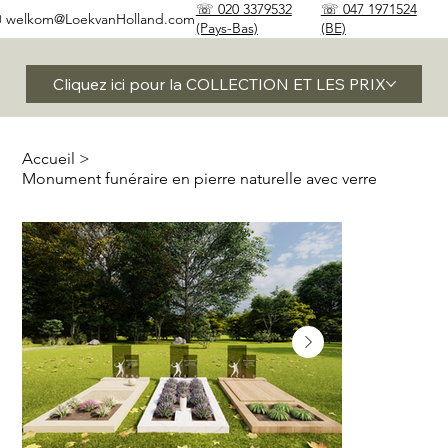
☏ 020 3379532
☏ 047 1971524
✉
welkom@LoekvanHolland.com
(Pays-Bas)
(BE)
Cliquez ici pour la COLLECTION ET LES PRIX
Accueil
>
Monument funéraire en pierre naturelle avec verre