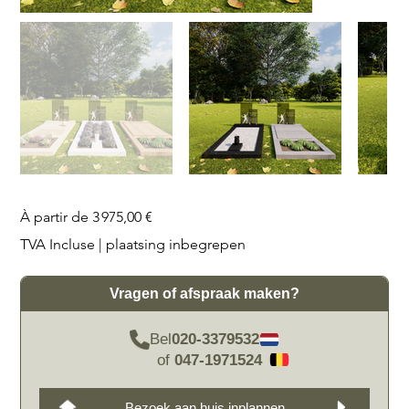
Prix
À partir de
3 975,00 €
TVA Incluse
|
plaatsing inbegrepen
Vragen of afspraak maken?
Bel
020-3379532
of
047-1971524
Bezoek aan huis inplannen